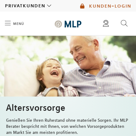
MLP
privatkunden
kunden-login
menü
Inhalt
diese website durchsuchen
mlp berater finden
Altersvorsorge
Genießen Sie Ihren Ruhestand ohne materielle Sorgen. Ihr MLP
Berater bespricht mit Ihnen, von welchen Vorsorgeprodukten
am Markt Sie am meisten profitieren.