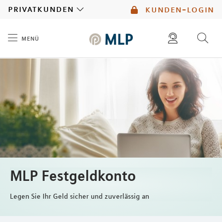
MLP
privatkunden
kunden-login
menü
Inhalt
diese website durchsuchen
mlp berater finden
MLP Festgeldkonto
Legen Sie Ihr Geld sicher und zuverlässig an