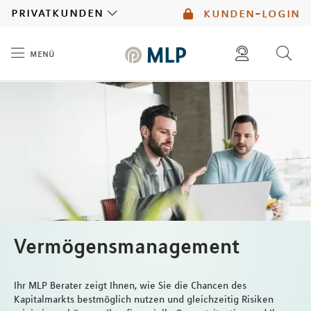
MLP
privatkunden
kunden-login
menü
Inhalt
diese website durchsuchen
mlp berater finden
Vermögensmanagement
Ihr MLP Berater zeigt Ihnen, wie Sie die Chancen des
Kapitalmarkts bestmöglich nutzen und gleichzeitig Risiken