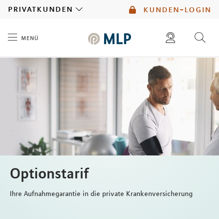
MLP
privatkunden
kunden-login
menü
Inhalt
diese website durchsuchen
mlp berater finden
Optionstarif
Ihre Aufnahmegarantie in die private Krankenversicherung