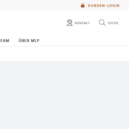
KUNDEN-LOGIN
kontakt
suche
diese website durchsuchen
team
über mlp
mlp berater finden