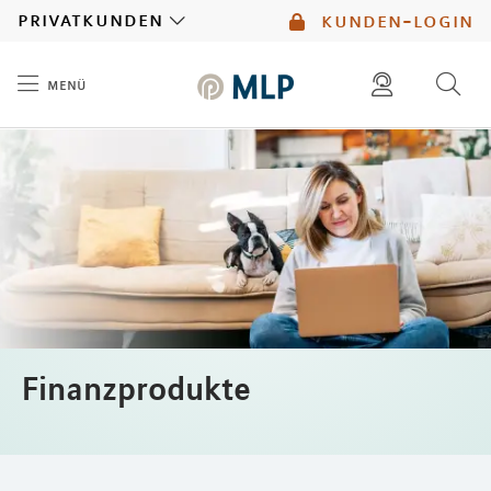
MLP
privatkunden
kunden-login
menü
Inhalt
diese website durchsuchen
mlp berater finden
Finanzprodukte