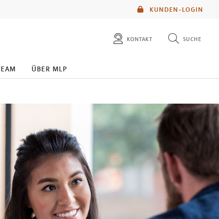
KUNDEN-LOGIN
kontakt
suche
diese website durchsuchen
team
über mlp
mlp berater finden