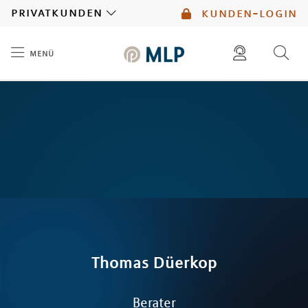
MLP
privatkunden
kunden-login
menü
Inhalt
diese website durchsuchen
mlp berater finden
Thomas
Düerkop
Berater