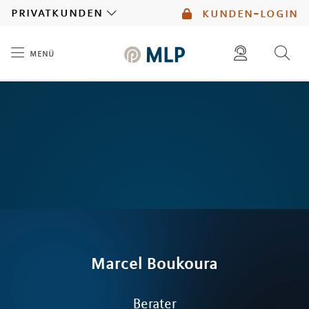
MLP
privatkunden
kunden-login
menü
Inhalt
diese website durchsuchen
mlp berater finden
Marcel
Boukoura
Berater