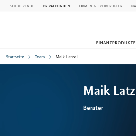
MLP
studierende
privatkunden
firmen & freiberufler
na
finanzprodukte
Startseite
Team
Maik Latzel
Inhalt
Maik
Latz
Berater