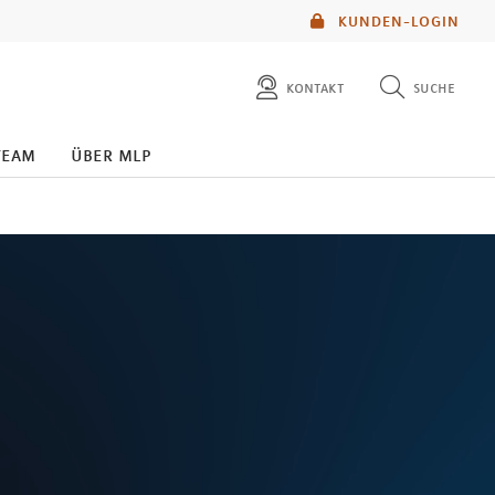
KUNDEN-LOGIN
kontakt
suche
diese website durchsuchen
team
über mlp
mlp berater finden