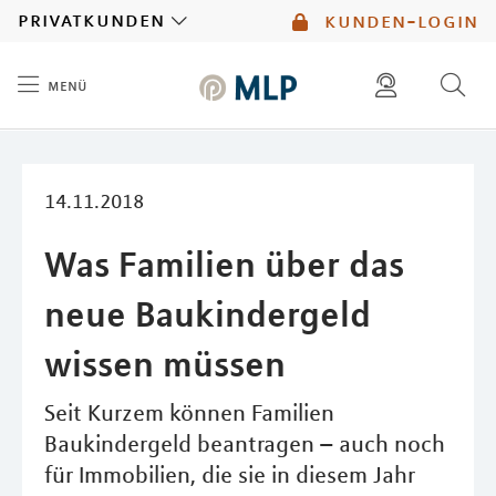
MLP
privatkunden
kunden-login
menü
Inhalt
diese website durchsuchen
mlp berater finden
14.11.2018
Was Familien über das
neue Baukindergeld
wissen müssen
Seit Kurzem können Familien
Baukindergeld beantragen – auch noch
für Immobilien, die sie in diesem Jahr