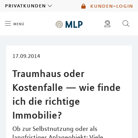
MLP
privatkunden
kunden-login
menü
Inhalt
diese website durchsuchen
mlp berater finden
17.09.2014
Traumhaus oder
Kostenfalle — wie finde
ich die richtige
Immobilie?
Ob zur Selbstnutzung oder als
langfristiges Anlageobjekt: Viele