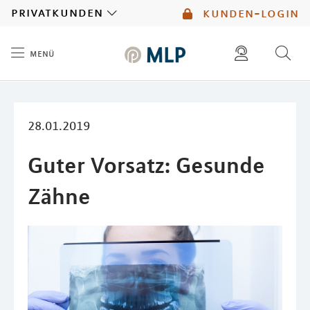
MLP
privatkunden
kunden-login
menü
Inhalt
diese website durchsuchen
mlp berater finden
28.01.2019
Guter Vorsatz: Gesunde
Zähne